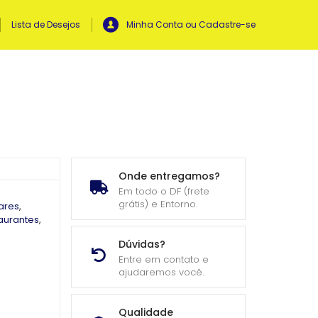
Lista de Desejos
Minha Conta ou Cadastre-se
Onde entregamos?
Em todo o DF (frete
grátis) e Entorno.
ares
,
aurantes
,
Dúvidas?
Entre em contato e
ajudaremos você.
Qualidade