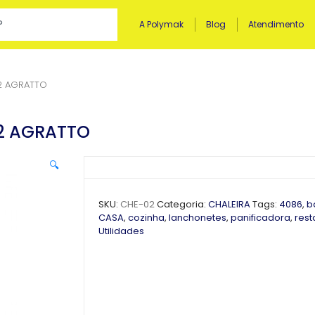
A Polymak
Blog
Atendimento
02 AGRATTO
02 AGRATTO
🔍
SKU:
CHE-02
Categoria:
CHALEIRA
Tags:
4086
,
b
CASA
,
cozinha
,
lanchonetes
,
panificadora
,
rest
Utilidades