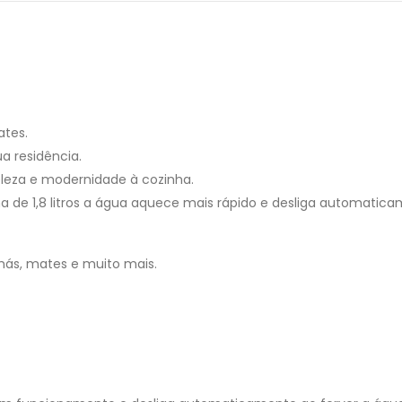
ates.
ua residência.
eleza e modernidade à cozinha.
de 1,8 litros a água aquece mais rápido e desliga automaticam
hás, mates e muito mais.