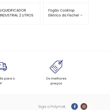
LIQUIDIFICADOR
Fogão Cooktop
INDUSTRIAL 2 LITROS
Elétrico da Fischer –
ALTA ROTAÇÃO
1 Boca – Por Indução
COPO INOX TA-02N
e com
– SKYMSEN
Vitrocerâmica
tis para o
Os melhores
DF
preços
Siga a Polymak