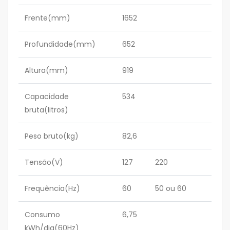
Frente(mm)
1652
Profundidade(mm)
652
Altura(mm)
919
Capacidade
534
bruta(litros)
Peso bruto(kg)
82,6
Tensão(V)
127
220
Frequência(Hz)
60
50 ou 60
Consumo
6,75
kWh/dia(60Hz)