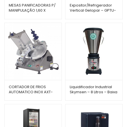
MESAS PANIFICADORAS P/
Expositor/Refrigerador
MANIPULAÇÃO 1,60 X
Vertical Gelopar – GPTU-
0,60CM M-160 – BRAESI
570 – 578L – Porta de
Vidro
CORTADOR DE FRIOS
Liquidificador Industrial
AUTOMATICO INOX AXT-
Skymsen – 8 Litros – Baixa
33I – GURAL
Rotação – LC8