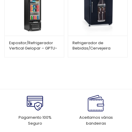
Expositor/Refrigerador
Refrigerador de
Vertical Gelopar – GPTU-
Bebidas/Cervejeira
230 – 228L – Porta de
Gelopar – 112L – GRBA-
Vidro
120CPR – Porta com Visor
Pagamento 100%
Aceitamos várias
Seguro
bandeiras