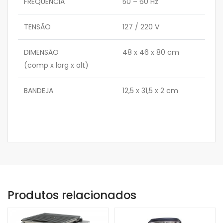
FREQUÊNCIA
50 – 60
Hz
TENSÃO
127 / 220
V
DIMENSÃO
48 x 46 x 80
cm
(comp x larg x alt)
BANDEJA
12,5 x 31,5 x 2
cm
Produtos relacionados