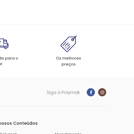
tis para o
Os melhores
DF
preços
Siga a Polymak
ossos Conteúdos