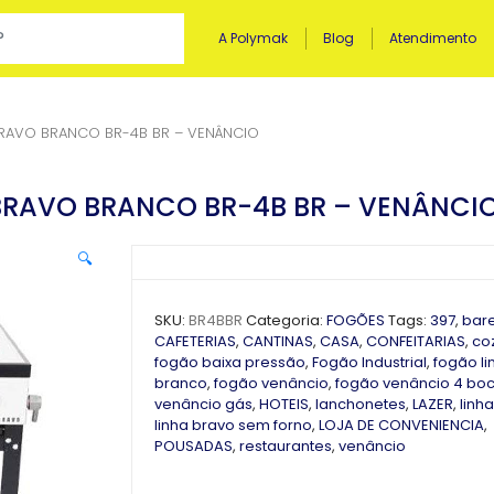
A Polymak
Blog
Atendimento
BRAVO BRANCO BR-4B BR – VENÂNCIO
BRAVO BRANCO BR-4B BR – VENÂNCI
🔍
SKU:
BR4BBR
Categoria:
FOGÕES
Tags:
397
,
bar
CAFETERIAS
,
CANTINAS
,
CASA
,
CONFEITARIAS
,
co
fogão baixa pressão
,
Fogão Industrial
,
fogão li
branco
,
fogão venâncio
,
fogão venâncio 4 bo
venâncio gás
,
HOTEIS
,
lanchonetes
,
LAZER
,
linh
linha bravo sem forno
,
LOJA DE CONVENIENCIA
,
POUSADAS
,
restaurantes
,
venâncio