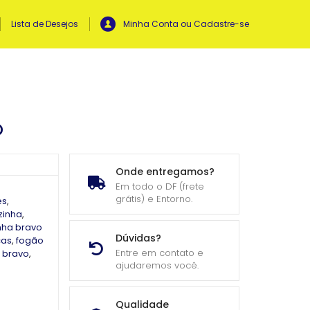
Lista de Desejos
Minha Conta ou Cadastre-se
O
Onde entregamos?
Em todo o DF (frete
grátis) e Entorno.
es
,
zinha
,
nha bravo
Dúvidas?
cas
,
fogão
Entre em contato e
a bravo
,
ajudaremos você.
Qualidade