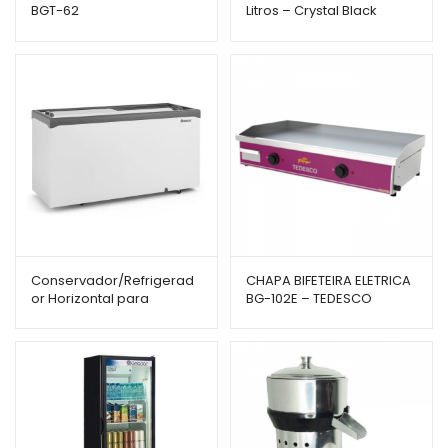
BGT-62
Litros – Crystal Black
Advanced – 1750 Watts
Conservador/Refrigerad
CHAPA BIFETEIRA ELETRICA
or Horizontal para
BG-102E – TEDESCO
Sorvete Gelopar – 534
Litros – GHDE-510 – Vidro
Reto