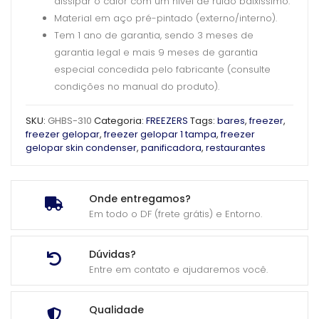
dissipar o calor com um nível de ruído baixíssimo.
Material em aço pré-pintado (externo/interno).
Tem 1 ano de garantia, sendo 3 meses de
garantia legal e mais 9 meses de garantia
especial concedida pelo fabricante (consulte
condições no manual do produto).
SKU:
GHBS-310
Categoria:
FREEZERS
Tags:
bares
,
freezer
,
freezer gelopar
,
freezer gelopar 1 tampa
,
freezer
gelopar skin condenser
,
panificadora
,
restaurantes
Onde entregamos?
Em todo o DF (frete grátis) e Entorno.
Dúvidas?
Entre em contato e ajudaremos você.
Qualidade