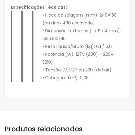
Especificações Técnicas:
• Placa de selagem (mm): 240×150
(em inox 430 escovado)
• Dimensões externas (L x P x A mm):
535x610x110
• Peso líquido/bruto (kg): 6,1 / 6,6
• Potência (W): 127V (200) – 220V
(210)
• Tensão (V): 127 ou 220 (definir)
• Cubagem (m³): 0,05
Produtos relacionados