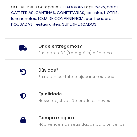
SKU:
AF-500B
Categoria:
SELADORAS
Tags:
6276
,
bares
,
CAFETERIAS
,
CANTINAS
,
CONFEITARIAS
,
cozinha
,
HOTEIS
,
lanchonetes
,
LOJA DE CONVENIENCIA
,
panificadora
,
POUSADAS
,
restaurantes
,
SUPERMERCADOS
Onde entregamos?
Em todo o DF (frete grátis) e Entorno.
Dúvidas?
Entre em contato e ajudaremos você.
Qualidade
Nosso objetivo são produtos novos.
Compra segura
Não vendemos seus dados para terceiros.