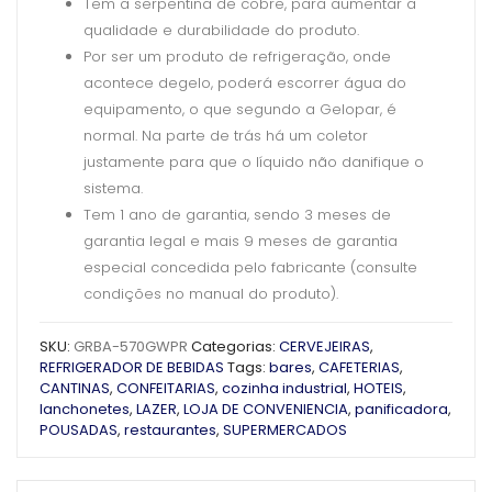
Tem a serpentina de cobre, para aumentar a
qualidade e durabilidade do produto.
Por ser um produto de refrigeração, onde
acontece degelo, poderá escorrer água do
equipamento, o que segundo a Gelopar, é
normal. Na parte de trás há um coletor
justamente para que o líquido não danifique o
sistema.
Tem 1 ano de garantia, sendo 3 meses de
garantia legal e mais 9 meses de garantia
especial concedida pelo fabricante (consulte
condições no manual do produto).
SKU:
GRBA-570GWPR
Categorias:
CERVEJEIRAS
,
REFRIGERADOR DE BEBIDAS
Tags:
bares
,
CAFETERIAS
,
CANTINAS
,
CONFEITARIAS
,
cozinha industrial
,
HOTEIS
,
lanchonetes
,
LAZER
,
LOJA DE CONVENIENCIA
,
panificadora
,
POUSADAS
,
restaurantes
,
SUPERMERCADOS