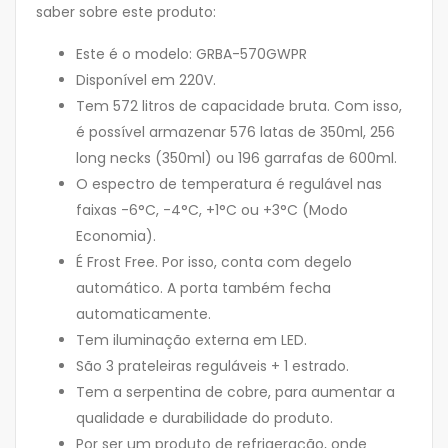
saber sobre este produto:
Este é o modelo: GRBA-570GWPR
Disponível em 220V.
Tem 572 litros de capacidade bruta. Com isso,
é possível armazenar 576 latas de 350ml, 256
long necks (350ml) ou 196 garrafas de 600ml.
O espectro de temperatura é regulável nas
faixas -6°C, -4°C, +1°C ou +3°C (Modo
Economia).
É Frost Free. Por isso, conta com degelo
automático. A porta também fecha
automaticamente.
Tem iluminação externa em LED.
São 3 prateleiras reguláveis + 1 estrado.
Tem a serpentina de cobre, para aumentar a
qualidade e durabilidade do produto.
Por ser um produto de refrigeração, onde