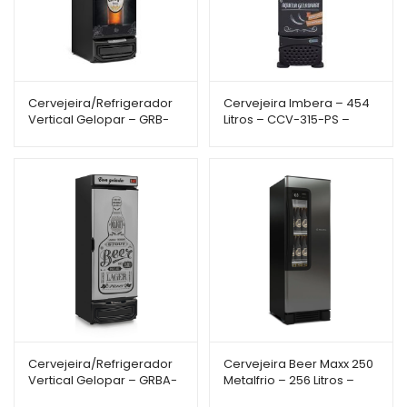
Cervejeira/Refrigerador
Cervejeira Imbera – 454
Vertical Gelopar – GRB-
Litros – CCV-315-PS –
57PPR – 578L – Porta
Porta Cega com Adesivo
Cega c/ Adesivo
Cervejeira/Refrigerador
Cervejeira Beer Maxx 250
Vertical Gelopar – GRBA-
Metalfrio – 256 Litros –
450GWPR – 441L – Porta
Porta com Visor – VN25TP