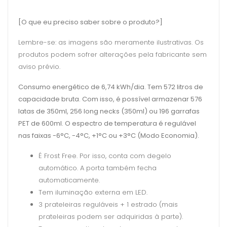
[O que eu preciso saber sobre o produto?]
Lembre-se: as imagens são meramente ilustrativas. Os
produtos podem sofrer alterações pela fabricante sem
aviso prévio.
Consumo energético de 6,74 kWh/dia. Tem 572 litros de
capacidade bruta. Com isso, é possível armazenar 576
latas de 350ml, 256 long necks (350ml) ou 196 garrafas
PET de 600ml. O espectro de temperatura é regulável
nas faixas -6°C, -4°C, +1°C ou +3°C (Modo Economia).
É Frost Free. Por isso, conta com degelo
automático. A porta também fecha
automaticamente.
Tem iluminação externa em LED.
3 prateleiras reguláveis + 1 estrado (mais
prateleiras podem ser adquiridas à parte).