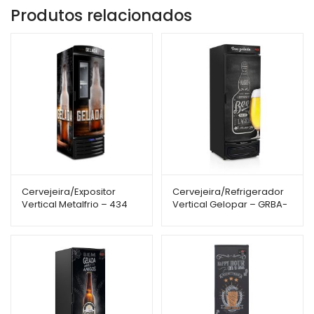
Produtos relacionados
Cervejeira/Expositor
Cervejeira/Refrigerador
Vertical Metalfrio – 434
Vertical Gelopar – GRBA-
Litros – Porta com Visor –
570QCPR – 572L – Porta
VN44F
Cega c/ Adesivo