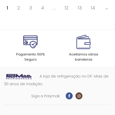
1
2
3
4
…
12
13
14
→
Pagamento 100%
Aceitamos várias
Seguro
bandeiras
A loja de refrigeração no DF. Mais de
30 anos de tradição.
Siga a Polymak