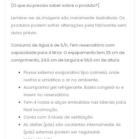
[O que eu preciso saber sobre o produto?]
Lembre-se: as imagens são meramente ilustrativas. Os
produtos podem sofrer alterações pela fabricante sem
aviso prévio.
Consumo de água é de 1L/h. Tem reservatório com
capacidade para 4 litros. O equipamento tem 25 cm de
comprimento, 24,5 cm de largura e 56,5 cm de altura.
Possui sistema evaporativo tipo colmeia, onde
resfria e umidifica o ar no ambiente.
Acompanha gel refrigerante. Basta congelá-lo e
inserir no reservatório.
Tem 4 rodas e alças embutidas nas laterais para
fácil locomoção.
Conta com 3 níveis de ventilação.
As aletas (pás) são oscilantes internamente. As
(pás) externas podem ser reguladas