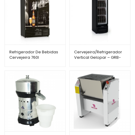
Refrigerador De Bebidas
Cervejeira/Refrigerador
Cervejeira 760l
Vertical Gelopar – GRB-
Adesivada GRBA-760B –
29EVGWPR – 290L – Porta
Gelopar
de Vidro c/ Adesivo