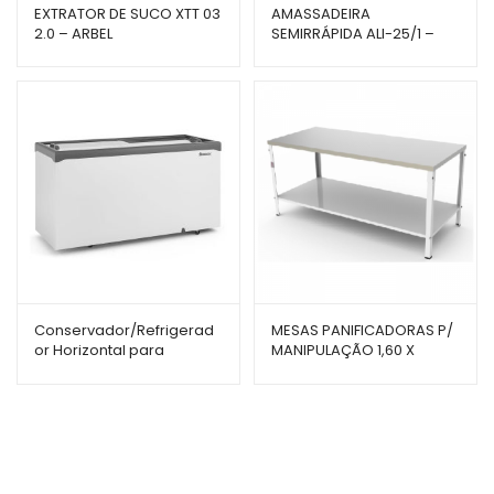
EXTRATOR DE SUCO XTT 03
AMASSADEIRA
2.0 – ARBEL
SEMIRRÁPIDA ALI-25/1 –
BRAESI
Conservador/Refrigerad
MESAS PANIFICADORAS P/
or Horizontal para
MANIPULAÇÃO 1,60 X
Sorvete Gelopar – 534
0,60CM M-160 – BRAESI
Litros – GHDE-510 – Vidro
Reto