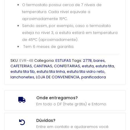
O termostato possui cerca de 7 níveis de
temperatura. Cada nível equivale a
aproximadamente 15°C.
Sendo assim, por exemplo, caso o termostato
esteja no nível 3, a estufa estará em temperatura
de 45°C (aproximadamente).
Tem 6 meses de garantia.
SKU:
EVR-4B
Categoria:
ESTUFAS
Tags:
2778
,
bares
,
CAFETERIAS
,
CANTINAS
,
CONFEITARIAS
,
estufa
,
estufa tita
,
estufa tita 5b
,
estufa tita linha
,
estufa tita vidro reto
,
lanchonetes
,
LOJA DE CONVENIENCIA
,
panificadora
Onde entregamos?
Em todo o DF (frete grátis) e Entorno.
Dúvidas?
Entre em contato e ajudaremos você.