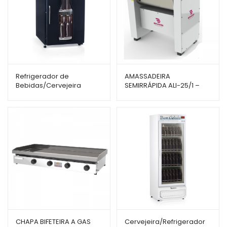
Refrigerador de
AMASSADEIRA
Bebidas/Cervejeira
SEMIRRÁPIDA ALI-25/1 –
Gelopar – 112L – GRBA-
BRAESI
120CPR – Porta com Visor
CHAPA BIFETEIRA A GAS
Cervejeira/Refrigerador