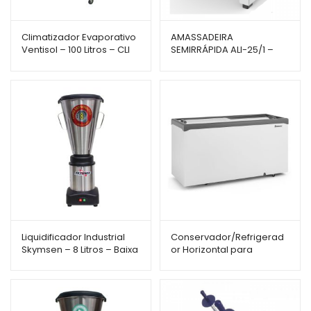
Climatizador Evaporativo
AMASSADEIRA
Ventisol – 100 Litros – CLI
SEMIRRÁPIDA ALI-25/1 –
100L PRO – Industrial
BRAESI
Liquidificador Industrial
Conservador/Refrigerad
Skymsen – 8 Litros – Baixa
or Horizontal para
Rotação – LS-08MB-N
Sorvete Gelopar – 534
Litros – GHDE-510 – Vidro
Reto