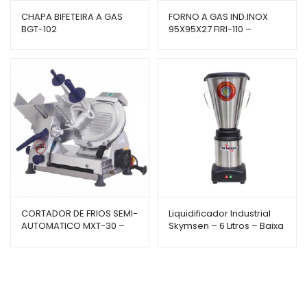
CHAPA BIFETEIRA A GAS
FORNO A GAS IND.INOX
BGT-102
95X95X27 FIRI-110 –
VENÂNCIO
CORTADOR DE FRIOS SEMI-
Liquidificador Industrial
AUTOMATICO MXT-30 –
Skymsen – 6 Litros – Baixa
GURAL
Rotação – LS-06MB-N