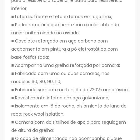
para a resistência superior e outro para resistência
inferior;
■ Laterais, frente e teto externas em aço inox;
■ Pedra refratária que armazena o calor obtendo
maior uniformidade no assado;
■ Cavalete reforçado em aço carbono com
acabamento em pintura a pó eletrostática com
base fosfatizada;
■ Acompanha uma grelha reforçada por câmara;
■ Fabricado com uma ou duas câmaras, nos
modelos 60, 80, 90, 110;
■ Fabricado somente na tensão de 220V monofásico;
■ Revestimento interno em aço galvanizado;
■ Isolamento em lã de rocha; aislamiento de lana de
roca; rock wool isolation;
■ Câmara com dois trilhos de apoio para regulagem
de altura da grelha;
■ O cabo de alimentação não acompanha plugue