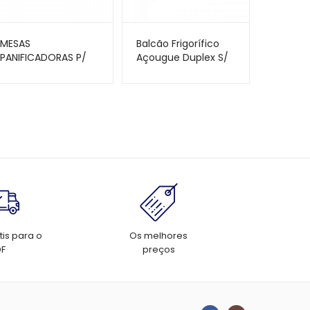
MESAS
Balcão Frigorífico
PANIFICADORAS P/
Açougue Duplex S/
MANIPULAÇÃO 1,60 X
Depósito GCPC-
0,60CM M-160 –
210CZ – Gelopar
BRAESI
tis para o
Os melhores
DF
preços