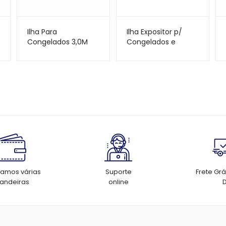
Ilha Para
Ilha Expositor p/
Congelados 3,0M
Congelados e
Vidro Reto
Resfriados Gelopar
Deslizante, Inox PIC-
– GESV-190C –
300I – 220V – Polar
1,90m – Plus – Vidro
Curvo
tamos várias
Suporte
Frete Grá
andeiras
online