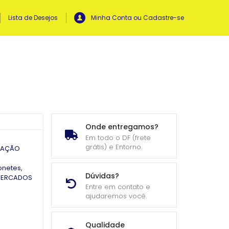
Lista de Desejos
Minha Conta ou Cadastre-se
Onde entregamos?
Em todo o DF (frete
grátis) e Entorno.
LAÇÃO
onetes
,
Dúvidas?
MERCADOS
Entre em contato e
ajudaremos você.
Qualidade