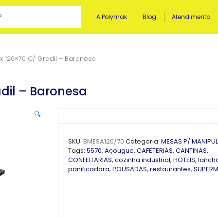
A Polymak
Blog
Atendimento
x 120×70 C/ Gradil – Baronesa
dil – Baronesa
🔍
SKU:
BMESA120/70
Categoria:
MESAS P/ MANIPU
Tags:
5570
,
Açougue
,
CAFETERIAS
,
CANTINAS
,
CONFEITARIAS
,
cozinha industrial
,
HOTEIS
,
lanch
panificadora
,
POUSADAS
,
restaurantes
,
SUPER