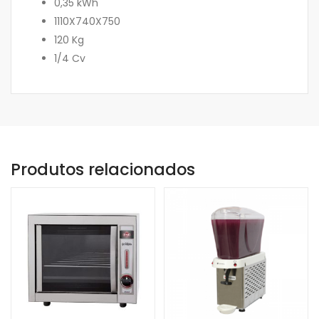
0,35 kWh
1110X740X750
120 Kg
1/4 Cv
Produtos relacionados