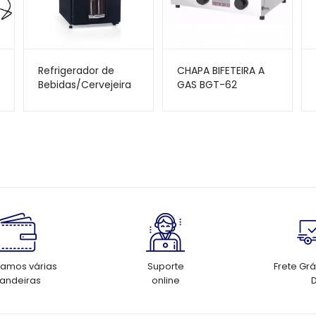
Refrigerador de
CHAPA BIFETEIRA A
Bebidas/Cervejeira
GAS BGT-62
Gelopar – 112L –
GRBA-120CPR –
Porta com Visor
tamos várias
Suporte
Frete Grá
andeiras
online