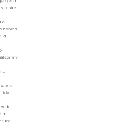
 que gela
eze entre
a a
 a bebida
 já
no
tilizar em
ima
copos,
ticket
es de
tia
nsulte