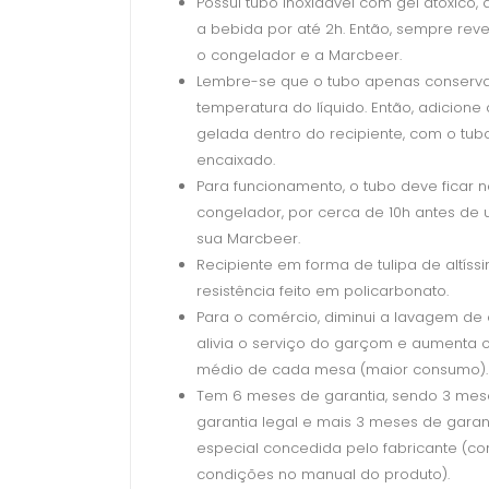
Possui tubo inoxidável com gel atóxico,
a bebida por até 2h. Então, sempre rev
o congelador e a Marcbeer.
Lembre-se que o tubo apenas conserv
temperatura do líquido. Então, adicione
gelada dentro do recipiente, com o tubo
encaixado.
Para funcionamento, o tubo deve ficar 
congelador, por cerca de 10h antes de u
sua Marcbeer.
Recipiente em forma de tulipa de altíss
resistência feito em policarbonato.
Para o comércio, diminui a lavagem de 
alivia o serviço do garçom e aumenta o 
médio de cada mesa (maior consumo).
Tem 6 meses de garantia, sendo 3 mes
garantia legal e mais 3 meses de garan
especial concedida pelo fabricante (co
condições no manual do produto).