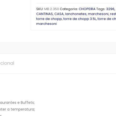
SKU:
MB.2.350
Categoria:
CHOPEIRA
Tags:
3296
,
CANTINAS
,
CASA
,
lanchonetes
,
marchesoni
,
res
torre de chopp
,
torre de chopp 3.5L
,
torre de c
marchesoni
cional
aurantes e Buffets;
nter a temperatura;