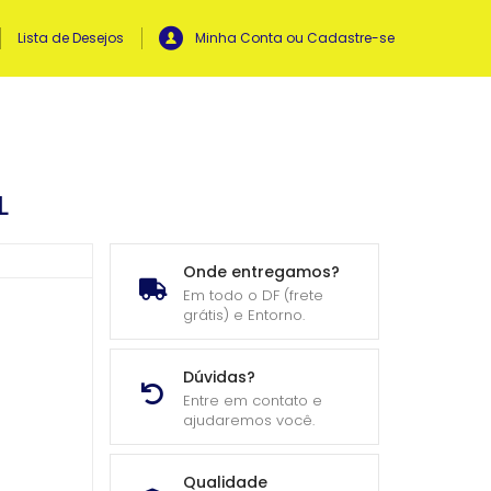
Lista de Desejos
Minha Conta ou Cadastre-se
L
Onde entregamos?
Em todo o DF (frete
grátis) e Entorno.
Dúvidas?
Entre em contato e
ajudaremos você.
Qualidade