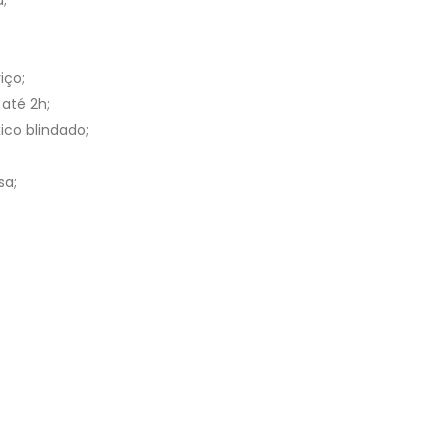
;
iço;
até 2h;
ico blindado;
sa;