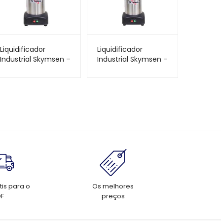
Liquidificador
Liquidificador
Industrial Skymsen –
Industrial Skymsen –
4 Litros – Baixa
6 Litros – Baixa
Rotação – LS-
Rotação – LS-
04MB-N
06MB-N
tis para o
Os melhores
DF
preços