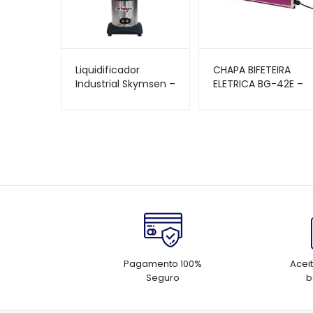
Liquidificador
CHAPA BIFETEIRA
Industrial Skymsen –
ELETRICA BG-42E –
8 Litros – Baixa
TEDESCO
Rotação – LC8
Pagamento 100%
Acei
Seguro
b