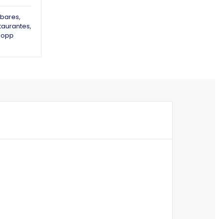
bares
,
taurantes
,
hopp