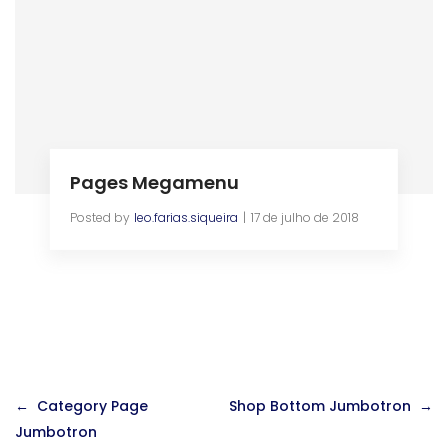
Pages Megamenu
Posted by
leo.farias.siqueira
17 de julho de 2018
Navegação
Category Page
Shop Bottom Jumbotron
de
Jumbotron