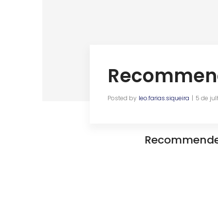
Recommend
Posted by
leo.farias.siqueira
5 de ju
Recommend
Navegação