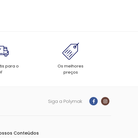
tis para o
Os melhores
DF
preços
Siga a Polymak
ossos Conteúdos