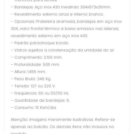
– Bandejas: Aço inox 430 medindo 304x573x30mm.
– Revestimento externo cinza e interno branco.
– Opcionais: Prateleira aramada, bandejas em aço inox
304, vidro frontal térmico e baixo emissivo nas laterais,
revestimento externo em aço inox 430.
– Padrão párachoque bordô.
– Vidros sujeitos a condensação da umidade do ar.
– Comprimento: 2.100 mm.
– Profundidade: 935 mm.
– Altura: 1.455 mm.
– Peso Bruto: 246 Kg.
– Tensão: 127 ou 220 V.
– Freqüência: 60 ou 50/60 Hz.
– Quantidade de bandejas: 6.
– Consumo: 10 Kwh/dia.
Atenção: Imagens meramente ilustrativas. Refere-se
apenas ao balcão. Os demais itens não inclusos no
produto.