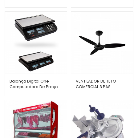
Gelopar
Gelopar
Balança Digital One
VENTILADOR DE TETO
Computadora De Preço
COMERCIAL 3 PAS
Preta Com Bateria ELCO-
VENTISOL
15B – Balmak