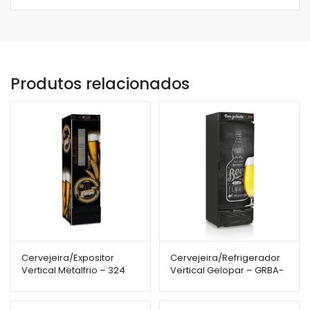
Produtos relacionados
Cervejeira/Expositor
Cervejeira/Refrigerador
Vertical Metalfrio – 324
Vertical Gelopar – GRBA-
Litros – Porta com Visor –
450QCPR – 441L – Porta
VN28FE
Cega c/ Adesivo