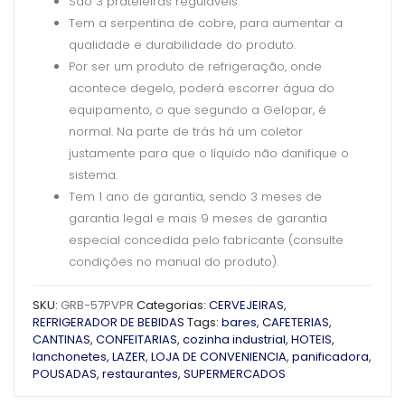
São 3 prateleiras reguláveis.
Tem a serpentina de cobre, para aumentar a
qualidade e durabilidade do produto.
Por ser um produto de refrigeração, onde
acontece degelo, poderá escorrer água do
equipamento, o que segundo a Gelopar, é
normal. Na parte de trás há um coletor
justamente para que o líquido não danifique o
sistema.
Tem 1 ano de garantia, sendo 3 meses de
garantia legal e mais 9 meses de garantia
especial concedida pelo fabricante (consulte
condições no manual do produto).
SKU:
GRB-57PVPR
Categorias:
CERVEJEIRAS
,
REFRIGERADOR DE BEBIDAS
Tags:
bares
,
CAFETERIAS
,
CANTINAS
,
CONFEITARIAS
,
cozinha industrial
,
HOTEIS
,
lanchonetes
,
LAZER
,
LOJA DE CONVENIENCIA
,
panificadora
,
POUSADAS
,
restaurantes
,
SUPERMERCADOS