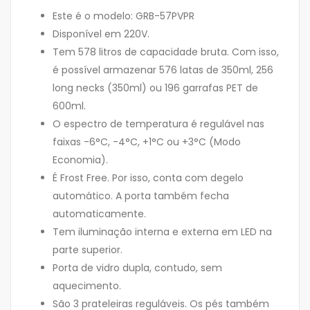
Este é o modelo: GRB-57PVPR
Disponível em 220V.
Tem 578 litros de capacidade bruta. Com isso,
é possível armazenar 576 latas de 350ml, 256
long necks (350ml) ou 196 garrafas PET de
600ml.
O espectro de temperatura é regulável nas
faixas -6°C, -4°C, +1°C ou +3°C (Modo
Economia).
É Frost Free. Por isso, conta com degelo
automático. A porta também fecha
automaticamente.
Tem iluminação interna e externa em LED na
parte superior.
Porta de vidro dupla, contudo, sem
aquecimento.
São 3 prateleiras reguláveis. Os pés também