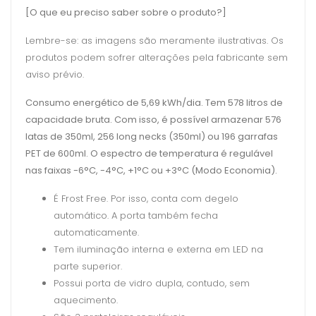
[O que eu preciso saber sobre o produto?]
Lembre-se: as imagens são meramente ilustrativas. Os
produtos podem sofrer alterações pela fabricante sem
aviso prévio.
Consumo energético de 5,69 kWh/dia. Tem 578 litros de
capacidade bruta. Com isso, é possível armazenar 576
latas de 350ml, 256 long necks (350ml) ou 196 garrafas
PET de 600ml. O espectro de temperatura é regulável
nas faixas -6°C, -4°C, +1°C ou +3°C (Modo Economia).
É Frost Free. Por isso, conta com degelo
automático. A porta também fecha
automaticamente.
Tem iluminação interna e externa em LED na
parte superior.
Possui porta de vidro dupla, contudo, sem
aquecimento.