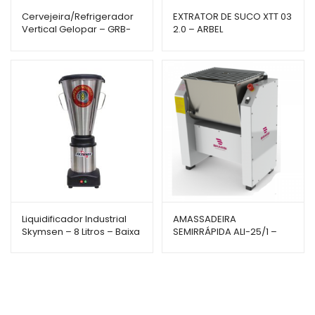
Cervejeira/Refrigerador
EXTRATOR DE SUCO XTT 03
Vertical Gelopar – GRB-
2.0 – ARBEL
23EVC – 228L – Porta
Cega com Visor
Liquidificador Industrial
AMASSADEIRA
Skymsen – 8 Litros – Baixa
SEMIRRÁPIDA ALI-25/1 –
Rotação – LS-08MB-N
BRAESI