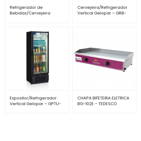
Refrigerador de
Cervejeira/Refrigerador
Bebidas/Cervejeira
Vertical Gelopar – GRB-
Gelopar – 112L – GRBA-
23EVC – 228L – Porta
120CPR – Porta com Visor
Cega com Visor
Expositor/Refrigerador
CHAPA BIFETEIRA ELETRICA
Vertical Gelopar – GPTU-
BG-102E – TEDESCO
570 – 578L – Porta de
Vidro