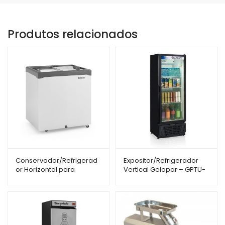
Produtos relacionados
Conservador/Refrigerad
Expositor/Refrigerador
or Horizontal para
Vertical Gelopar – GPTU-
Sorvete Gelopar – 220
570 – 578L – Porta de
Litros – GHDE-220 – Vidro
Vidro
Reto