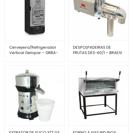
Cervejeira/Refrigerador
DESPOLPADEIRAS DE
Vertical Gelopar – GRBA-
FRUTAS DES-60/1 – BRAESI
450GWPR – 441L – Porta
Cega c/ Adesivo
EXTRATOR DE SUCO XTT 03
FORNO A GAS IND.INOX