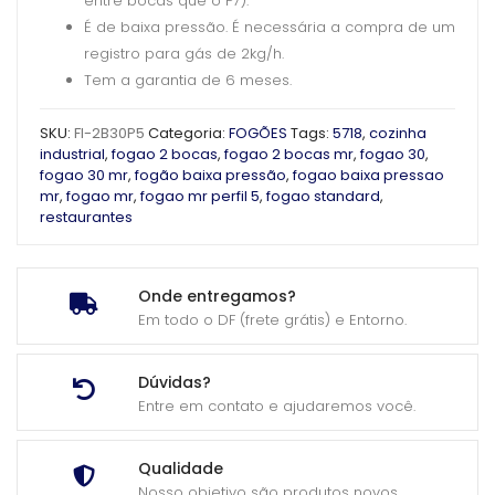
entre bocas que o P7).
É de baixa pressão. É necessária a compra de um
registro para gás de 2kg/h.
Tem a garantia de 6 meses.
SKU:
FI-2B30P5
Categoria:
FOGÕES
Tags:
5718
,
cozinha
industrial
,
fogao 2 bocas
,
fogao 2 bocas mr
,
fogao 30
,
fogao 30 mr
,
fogão baixa pressão
,
fogao baixa pressao
mr
,
fogao mr
,
fogao mr perfil 5
,
fogao standard
,
restaurantes
Onde entregamos?
Em todo o DF (frete grátis) e Entorno.
Dúvidas?
Entre em contato e ajudaremos você.
Qualidade
Nosso objetivo são produtos novos.