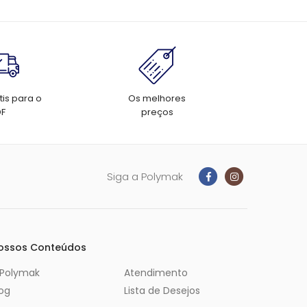
tis para o
Os melhores
DF
preços
Siga a Polymak
ossos Conteúdos
 Polymak
Atendimento
log
Lista de Desejos