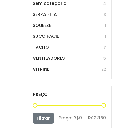
Sem categoria
4
SERRA FITA
3
SQUEEZE
1
SUCO FACIL
1
TACHO
7
VENTILADORES
5
VITRINE
22
PREÇO
Preço
Preço
Preço:
R$0
—
R$2.380
Filtrar
mínimo
máximo