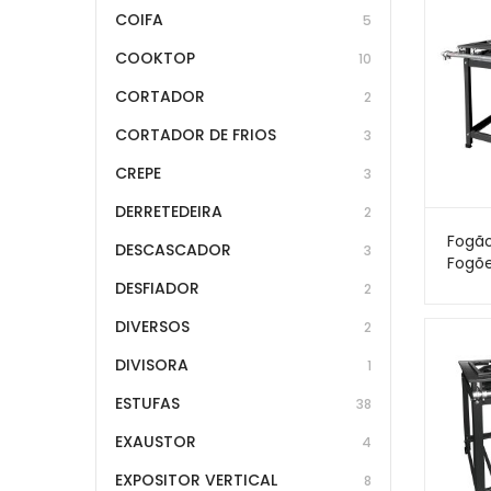
COIFA
5
COOKTOP
10
CORTADOR
2
CORTADOR DE FRIOS
3
CREPE
3
DERRETEDEIRA
2
Fogão
DESCASCADOR
3
Fogõe
30×30 
DESFIADOR
2
DIVERSOS
2
DIVISORA
1
ESTUFAS
38
EXAUSTOR
4
EXPOSITOR VERTICAL
8