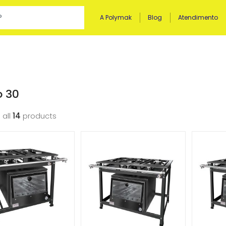
A Polymak
Blog
Atendimento
o 30
 all
14
products