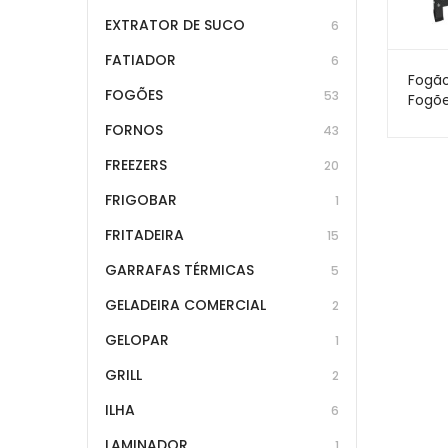
EXTRATOR DE SUCO
6
FATIADOR
6
Fogão
FOGÕES
53
Fogõe
30×30
FORNOS
43
FREEZERS
20
FRIGOBAR
1
FRITADEIRA
15
GARRAFAS TÉRMICAS
5
GELADEIRA COMERCIAL
2
GELOPAR
1
GRILL
2
ILHA
6
LAMINADOR
1