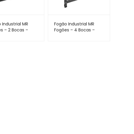
 Industrial MR
Fogão Industrial MR
s – 2 Bocas –
Fogões – 4 Bocas –
 – Perfil 7
30×30 – Perfil 5