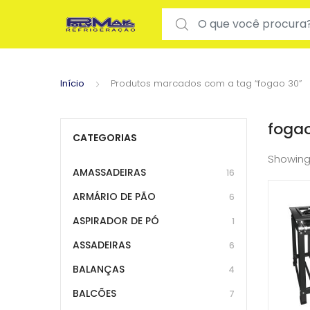
Search for:
Início
Produtos marcados com a tag “fogao 30”
foga
CATEGORIAS
Showing
AMASSADEIRAS
16
ARMÁRIO DE PÃO
6
ASPIRADOR DE PÓ
1
ASSADEIRAS
6
BALANÇAS
4
BALCÕES
7