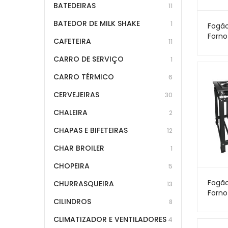
BATEDEIRAS
11
BATEDOR DE MILK SHAKE
1
Fogão
Forno
CAFETEIRA
11
Bocas
– Por
CARRO DE SERVIÇO
1
CARRO TÉRMICO
6
CERVEJEIRAS
30
CHALEIRA
2
CHAPAS E BIFETEIRAS
12
CHAR BROILER
1
CHOPEIRA
5
Fogão
CHURRASQUEIRA
13
Forno
CILINDROS
8
Bocas
CLIMATIZADOR E VENTILADORES
4