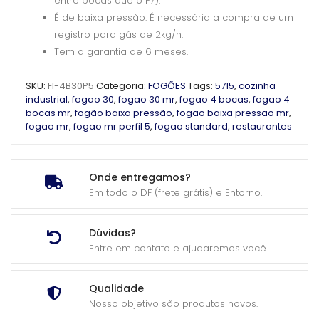
entre bocas que o P7).
É de baixa pressão. É necessária a compra de um
registro para gás de 2kg/h.
Tem a garantia de 6 meses.
SKU:
FI-4B30P5
Categoria:
FOGÕES
Tags:
5715
,
cozinha
industrial
,
fogao 30
,
fogao 30 mr
,
fogao 4 bocas
,
fogao 4
bocas mr
,
fogão baixa pressão
,
fogao baixa pressao mr
,
fogao mr
,
fogao mr perfil 5
,
fogao standard
,
restaurantes
Onde entregamos?
Em todo o DF (frete grátis) e Entorno.
Dúvidas?
Entre em contato e ajudaremos você.
Qualidade
Nosso objetivo são produtos novos.