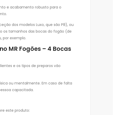
ento e acabamento robusto para o
nto.
xceção dos modelos Luxo, que são P8), ou
 são os tamanhos das bocas do fogão (de
, por exemplo.
rno MR Fogões – 4 Bocas
entes e os tipos de preparos vão
sica ou mentalmente. Em caso de falta
pessoa capacitada.
bre este produto: