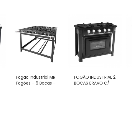
Fogão Industrial MR
FOGÃO INDUSTRIAL 2
Fogões – 6 Bocas –
BOCAS BRAVO C/
30×30 – Perfil 7
FORNO PRETO BR-
2BF PR – VENÂNCIO