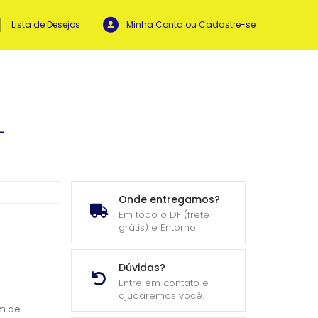
Lista de Desejos
Minha Conta ou Cadastre-se
–
Onde entregamos?
Em todo o DF (frete
grátis) e Entorno.
Dúvidas?
Entre em contato e
ajudaremos você.
m de