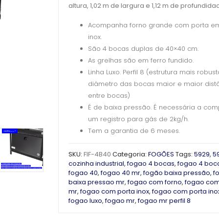
altura, 1,02 m de largura e 1,12 m de profundida
Acompanha forno grande com porta e
inox.
São 4 bocas duplas de 40×40 cm.
As grelhas são em ferro fundido.
Linha Luxo. Perfil 8 (estrutura mais robust
diâmetro das bocas maior e maior dist
entre bocas)
É de baixa pressão. É necessária a co
um registro para gás de 2kg/h.
Tem a garantia de 6 meses.
SKU:
FIF-4B40
Categoria:
FOGÕES
Tags:
5929
,
5
cozinha industrial
,
fogao 4 bocas
,
fogao 4 boc
fogao 40
,
fogao 40 mr
,
fogão baixa pressão
,
f
baixa pressao mr
,
fogao com forno
,
fogao com
mr
,
fogao com porta inox
,
fogao com porta ino
fogao luxo
,
fogao mr
,
fogao mr perfil 8