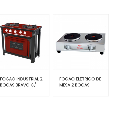
FOGÃO INDUSTRIAL 2
FOGÃO ELÉTRICO DE
BOCAS BRAVO C/
MESA 2 BOCAS
FORNO VERMELHO
TOPÁZIO LAYR 4.0 –
BR-2BF VR –
220V – LAYR
VENÂNCIO