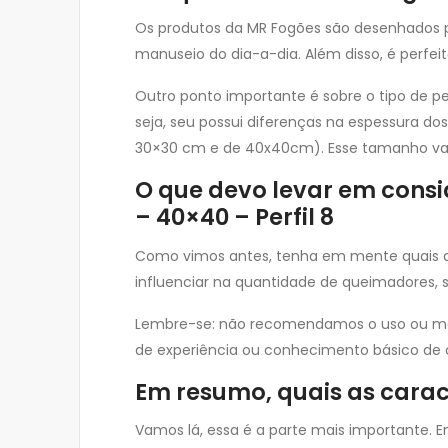
Os produtos da MR Fogões são desenhados p
manuseio do dia-a-dia. Além disso, é perfei
Outro ponto importante é sobre o tipo de pe
seja, seu possui diferenças na espessura do
30×30 cm e de 40x40cm). Esse tamanho var
O que devo levar em consi
– 40×40 – Perfil 8
Como vimos antes, tenha em mente quais as
influenciar na quantidade de queimadores, s
Lembre-se: não recomendamos o uso ou manu
de experiência ou conhecimento básico de c
Em resumo, quais as carac
Vamos lá, essa é a parte mais importante. En