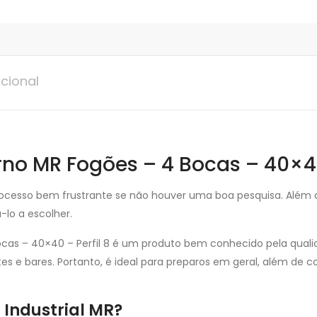
cional
rno MR Fogões – 4 Bocas – 40×40
ocesso bem frustrante se não houver uma boa pesquisa. Além di
-lo a escolher.
ocas – 40×40 – Perfil 8 é um produto bem conhecido pela qualid
es e bares. Portanto, é ideal para preparos em geral, além d
Industrial MR?