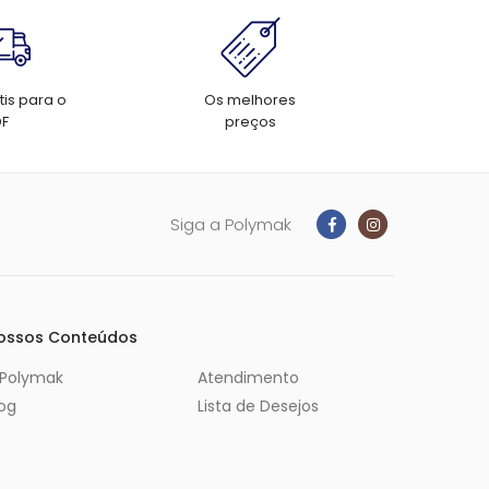
tis para o
Os melhores
DF
preços
Siga a Polymak
ossos Conteúdos
 Polymak
Atendimento
log
Lista de Desejos