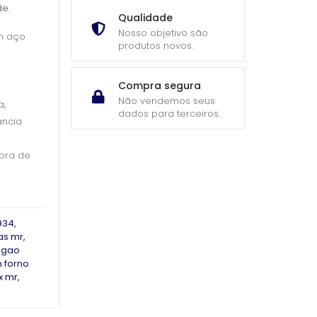
de.
Qualidade
Nosso objetivo são
m aço
produtos novos.
Compra segura
Não vendemos seus
a,
dados para terceiros.
ância
mpra de
934
,
as mr
,
ogao
 forno
x mr
,