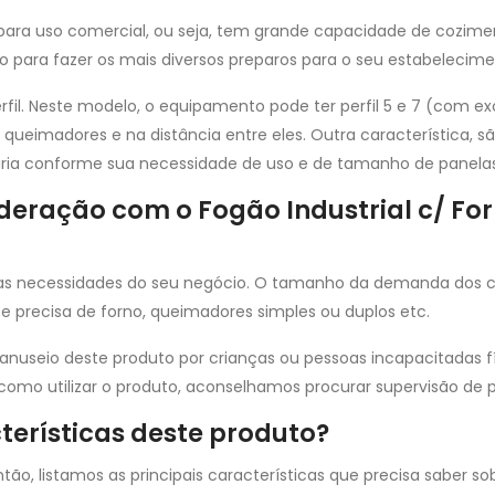
ara uso comercial, ou seja, tem grande capacidade de cozim
to para fazer os mais diversos preparos para o seu estabelecime
rfil. Neste modelo, o equipamento pode ter perfil 5 e 7 (com e
s queimadores e na distância entre eles. Outra característica,
ia conforme sua necessidade de uso e de tamanho de panelas
deração com o Fogão Industrial c/ Fo
 necessidades do seu negócio. O tamanho da demanda dos cli
e precisa de forno, queimadores simples ou duplos etc.
seio deste produto por crianças ou pessoas incapacitadas fí
omo utilizar o produto, aconselhamos procurar supervisão de 
terísticas deste produto?
tão, listamos as principais características que precisa saber so