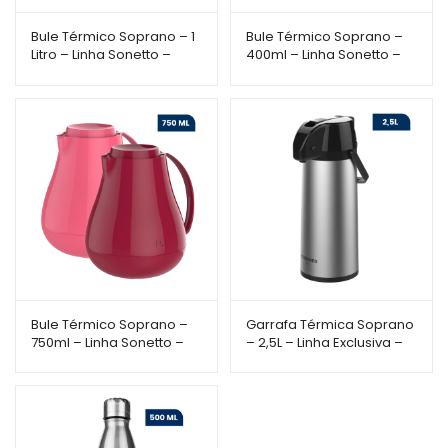
Bule Térmico Soprano – 1
Bule Térmico Soprano –
Litro – Linha Sonetto –
400ml – Linha Sonetto –
Cores Variadas – Com
Cores Variadas – Com
Ampola de Vidro – BPA
Ampola de Vidro – BPA
Free
Free
Bule Térmico Soprano –
Garrafa Térmica Soprano
750ml – Linha Sonetto –
– 2,5L – Linha Exclusiva –
Cores Variadas – Com
Inox/Preto – Com
Ampola de Vidro – BPA
Alavanca Retrátil
Free