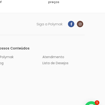
DF
preços
Siga a Polymak
ossos Conteúdos
 Polymak
Atendimento
log
Lista de Desejos
1