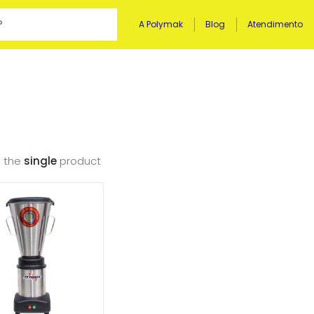
A Polymak
Blog
Atendimento
 the
single
product