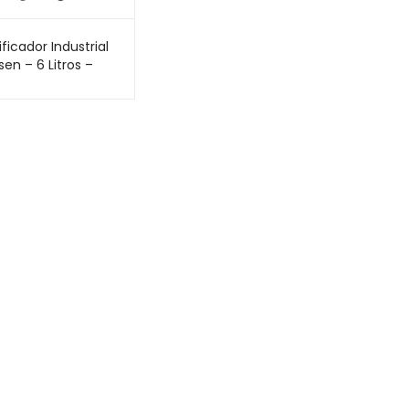
ificador Industrial
en – 6 Litros –
 Rotação – LS-
-N