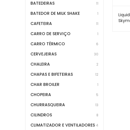
BATEDEIRAS
11
BATEDOR DE MILK SHAKE
1
Liquid
Skyms
CAFETEIRA
11
Baixa
06MB
CARRO DE SERVIÇO
1
CARRO TÉRMICO
6
CERVEJEIRAS
30
CHALEIRA
2
CHAPAS E BIFETEIRAS
12
CHAR BROILER
1
CHOPEIRA
5
CHURRASQUEIRA
13
CILINDROS
8
CLIMATIZADOR E VENTILADORES
4