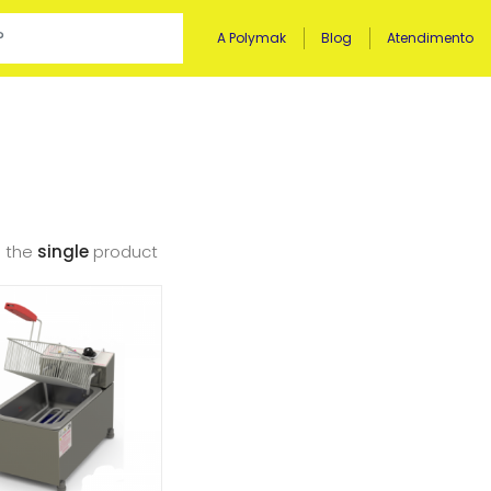
A Polymak
Blog
Atendimento
 the
single
product