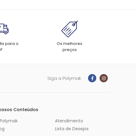
tis para o
Os melhores
DF
preços
Siga a Polymak
ossos Conteúdos
 Polymak
Atendimento
log
Lista de Desejos