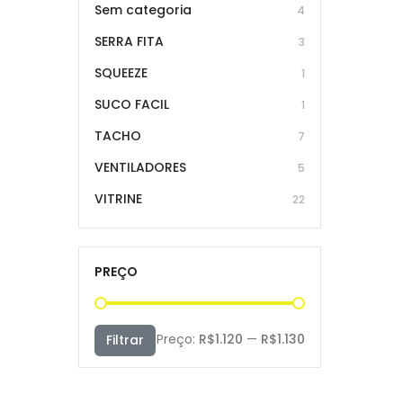
Sem categoria
4
SERRA FITA
3
SQUEEZE
1
SUCO FACIL
1
TACHO
7
VENTILADORES
5
VITRINE
22
PREÇO
Preço
Preço
Preço:
R$1.120
—
R$1.130
Filtrar
mínimo
máximo