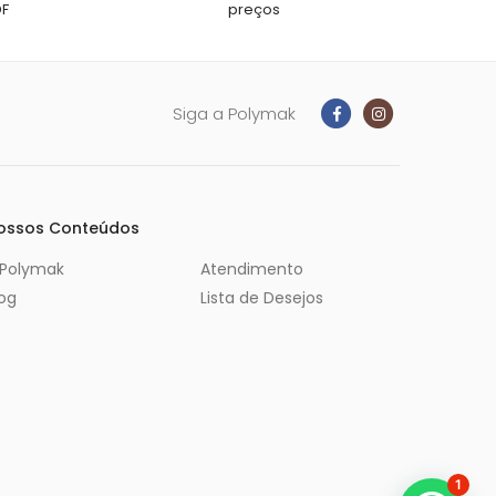
DF
preços
Siga a Polymak
ossos Conteúdos
 Polymak
Atendimento
log
Lista de Desejos
1