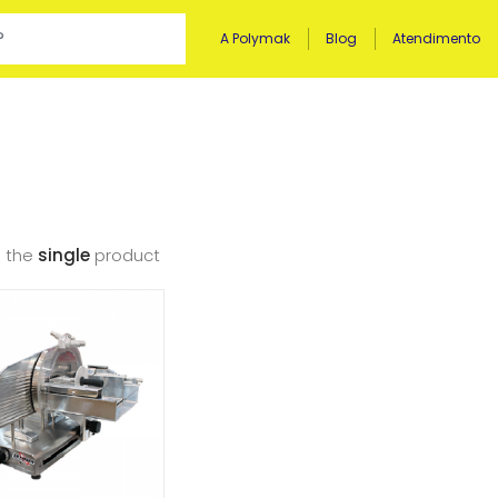
A Polymak
Blog
Atendimento
 the
single
product