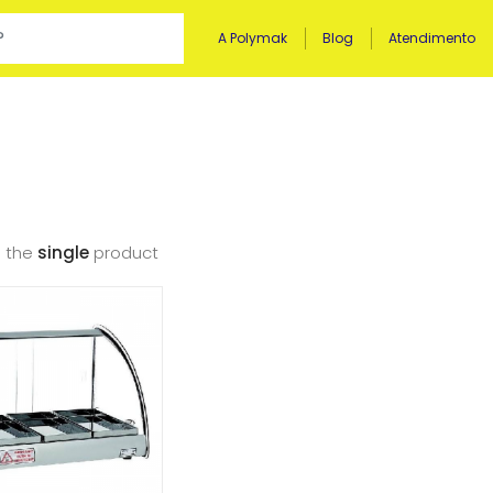
A Polymak
Blog
Atendimento
 the
single
product