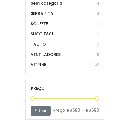
Sem categoria
4
SERRA FITA
3
SQUEEZE
1
SUCO FACIL
1
TACHO
7
VENTILADORES
5
VITRINE
22
PREÇO
Preço
Preço
Preço:
R$680
—
R$690
Filtrar
mínimo
máximo