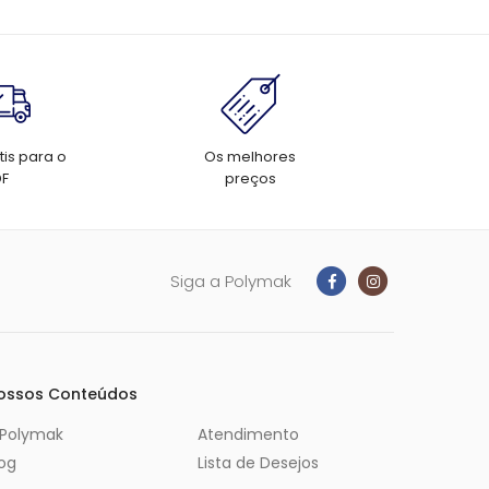
tis para o
Os melhores
DF
preços
Siga a Polymak
ossos Conteúdos
 Polymak
Atendimento
log
Lista de Desejos