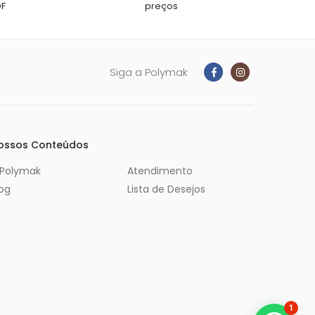
DF
preços
Siga a Polymak
ossos Conteúdos
 Polymak
Atendimento
log
Lista de Desejos
1