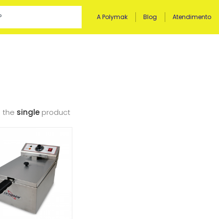
A Polymak
Blog
Atendimento
 the
single
product