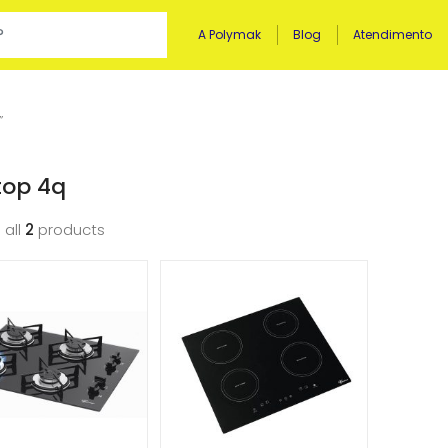
A Polymak
Blog
Atendimento
”
top 4q
 all
2
products