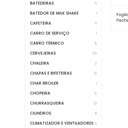
BATEDEIRAS
11
BATEDOR DE MILK SHAKE
1
Fogão
Fisch
CAFETEIRA
11
Mesa 
Temp
CARRO DE SERVIÇO
1
CARRO TÉRMICO
6
CERVEJEIRAS
30
CHALEIRA
2
CHAPAS E BIFETEIRAS
12
CHAR BROILER
1
CHOPEIRA
5
CHURRASQUEIRA
13
CILINDROS
8
CLIMATIZADOR E VENTILADORES
4