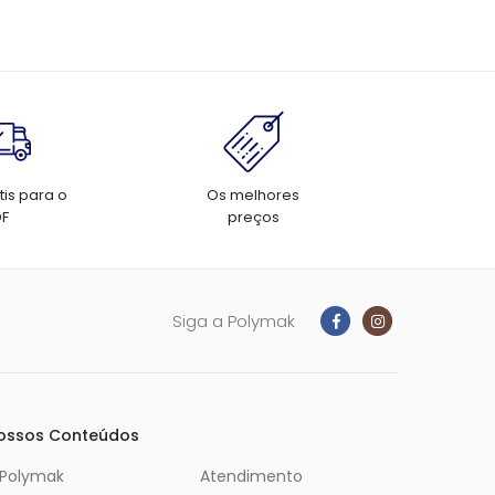
tis para o
Os melhores
DF
preços
Siga a Polymak
ossos Conteúdos
 Polymak
Atendimento