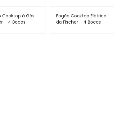
 Cooktop à Gás
Fogão Cooktop Elétrico
er – 4 Bocas –
da Fischer – 4 Bocas –
em Vidro
Por Indução e com
erado
Vitrocerâmica