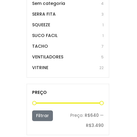
Sem categoria
4
SERRA FITA
3
SQUEEZE
1
SUCO FACIL
1
TACHO
7
VENTILADORES
5
VITRINE
22
PREÇO
Preço
Preço
Preço:
R$640
—
Filtrar
mínimo
máximo
R$3.490