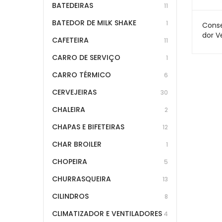
BATEDEIRAS
11
BATEDOR DE MILK SHAKE
1
Conse
dor V
CAFETEIRA
11
577 L
– GPC
CARRO DE SERVIÇO
1
Cega
CARRO TÉRMICO
6
CERVEJEIRAS
30
CHALEIRA
2
CHAPAS E BIFETEIRAS
12
CHAR BROILER
1
CHOPEIRA
5
CHURRASQUEIRA
13
CILINDROS
8
CLIMATIZADOR E VENTILADORES
4