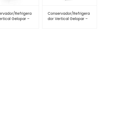
rvador/Refrigera
Conservador/Refrigera
ertical Gelopar –
dor Vertical Gelopar –
itros – Tripla Ação
577 Litros – Tripla Ação
-57BR – Porta
– GPC-57SBTI – Porta
Cega – Tipo Inox