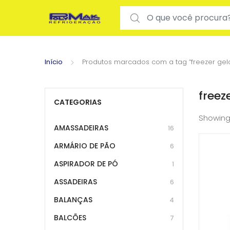
Search for:
Início
Produtos marcados com a tag “freezer gelo
freez
CATEGORIAS
Showing
AMASSADEIRAS
16
ARMÁRIO DE PÃO
6
ASPIRADOR DE PÓ
1
ASSADEIRAS
6
BALANÇAS
4
BALCÕES
7