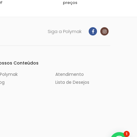
DF
preços
Siga a Polymak
ossos Conteúdos
 Polymak
Atendimento
log
Lista de Desejos
1