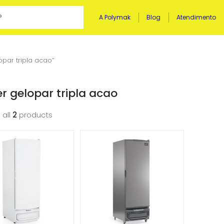
A Polymak
Blog
Atendimento
par tripla acao”
er gelopar tripla acao
 all
2
products