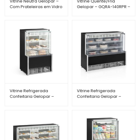
Vitrine Neutra Gelopar –
Vitrine Quente/Fria
Com Prateleiras em Vidro
Gelopar – GQRA-140RPR –
– MPNA-175RPR – 1,75m –
2 Placas Frias – Dupla
Linha Aurora
Ação – 1,40m – Linha
Aurora
Vitrine Refrigerada
Vitrine Refrigerada
Confeitaria Gelopar –
Confeitaria Gelopar –
GPEA-075RPR – Dupla
GPEA-140RPR – Dupla
Função – 75cm – Linha
Função – 1,40m – Linha
Aurora
Aurora