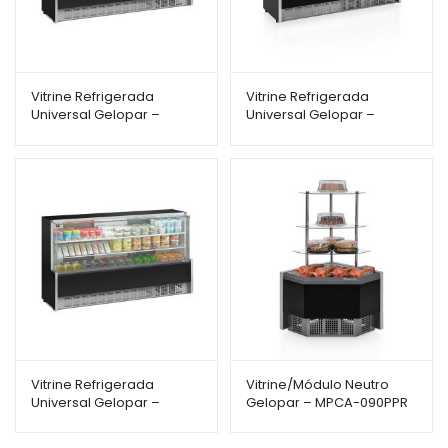
Vitrine Refrigerada
Vitrine Refrigerada
Universal Gelopar –
Universal Gelopar –
GPDA-205RPR – com 2
GPSA-175RPR – com 1
Placas Frias – 2,05m –
Placa Fria – 1,75m – Linha
Linha Aurora
Aurora
Vitrine Refrigerada
Vitrine/Módulo Neutro
Universal Gelopar –
Gelopar – MPCA-090PPR
GPSA-205RPR – com 1
– Curva Interna/Externa
Placa Fria – 2,05m – Linha
em 90° – Linha Aurora