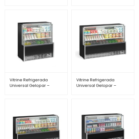
140RPR – Ar Forçado –
175RPR – Ar Forçado –
1,40m – Linha Aurora
1,75m – Linha Aurora
Vitrine Refrigerada
Vitrine Refrigerada
Universal Gelopar –
Universal Gelopar –
GPDA-110RPR – com 2
GPDA-175RPR – com 2
Placas Frias – 1,10m –
Placas Frias – 1,75m –
Linha Aurora
Linha Aurora