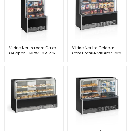
Vitrine Neutra com Caixa
Vitrine Neutra Gelopar –
Gelopar – MPXA-075RPR –
Com Prateleiras em Vidro
75cm – com Guichê e
– MPNA-140RPR – 1,40m –
Porta Cédulas – Linha
Linha Aurora
Aurora