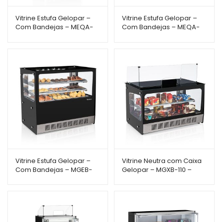
Vitrine Estufa Gelopar –
Vitrine Estufa Gelopar –
Com Bandejas – MEQA-
Com Bandejas – MEQA-
075RPR – 75cm –
140RPR – 1,40m –
Aquecimento para
Aquecimento para
Salgados
Salgados – Linha Aurora
Vitrine Estufa Gelopar –
Vitrine Neutra com Caixa
Com Bandejas – MGEB-
Gelopar – MGXB-110 –
110R – 1,10 m –
1,10m – com Guichê e
Aquecimento para
Porta Cédulas – Linha
Salgados – Linha
Gourmet Elegance
Gourmet Elegance
Bancada
Bancada